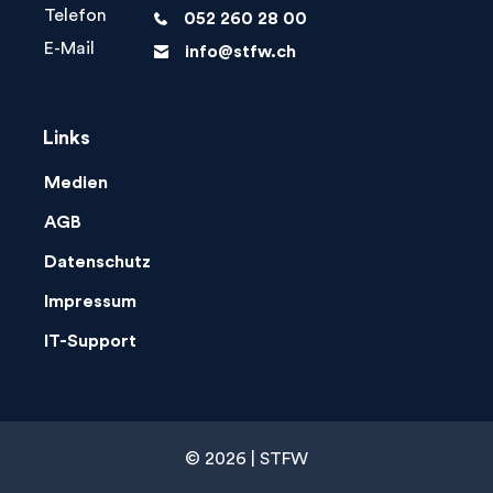
Telefon
052 260 28 00
phone
E-Mail
info@stfw.ch
letter
Links
Medien
AGB
Datenschutz
Impressum
IT-Support
© 2026 | STFW