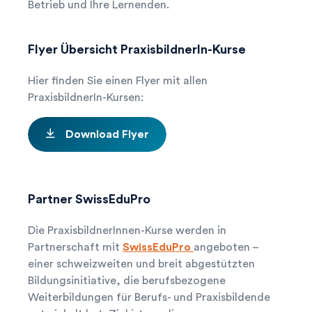
Betrieb und Ihre Lernenden.
Flyer Übersicht PraxisbildnerIn-Kurse
Hier finden Sie einen Flyer mit allen
PraxisbildnerIn-Kursen:
Download Flyer
download
Partner SwissEduPro
search
Ihre Suche...
Die PraxisbildnerInnen-Kurse werden in
Herausfinden, was zu Ihnen passt! Tooly
Partnerschaft mit
SwissEduPro
angeboten –

hilft!
einer schweizweiten und breit abgestützten
Bildungsinitiative, die berufsbezogene
Weiterbildungen für Berufs- und Praxisbildende