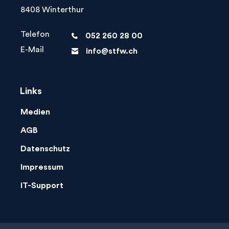
8408 Winterthur
Telefon
052 260 28 00
phone
E-Mail
info@stfw.ch
letter
Links
Medien
AGB
Datenschutz
Impressum
IT-Support