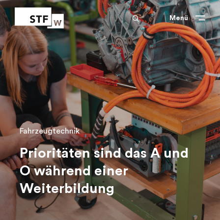
search
Schliessen
Schliessen
Menü
Fahrzeugtechnik
Prioritäten sind das A und
O während einer
Weiterbildung