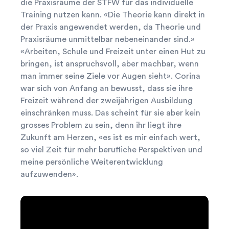
die Praxisräume der STFW für das individuelle
Training nutzen kann. «Die Theorie kann direkt in
der Praxis angewendet werden, da Theorie und
search
Ihre Suche...
Praxisräume unmittelbar nebeneinander sind.»
«Arbeiten, Schule und Freizeit unter einen Hut zu
bringen, ist anspruchsvoll, aber machbar, wenn
Herausfinden, was zu Ihnen passt! Tooly

man immer seine Ziele vor Augen sieht». Corina
hilft!
war sich von Anfang an bewusst, dass sie ihre
Freizeit während der zweijährigen Ausbildung
einschränken muss. Das scheint für sie aber kein
grosses Problem zu sein, denn ihr liegt ihre
Zukunft am Herzen, «es ist es mir einfach wert,
so viel Zeit für mehr berufliche Perspektiven und
meine persönliche Weiterentwicklung
aufzuwenden».