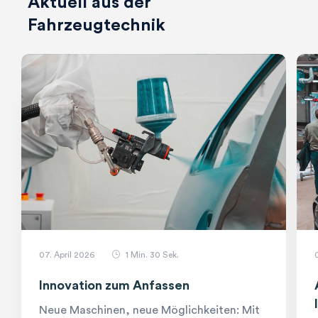
Aktuell aus der
Fahrzeugtechnik
07. April 2026
clock
1 Min. 30 Sek.
Innovation zum Anfassen
Neue Maschinen, neue Möglichkeiten: Mit