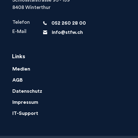
Schlosstalstrasse 95 - 139
8408 Winterthur
Telefon
052 260 28 00
phone
E-Mail
info@stfw.ch
letter
Links
Medien
AGB
Datenschutz
Impressum
IT-Support