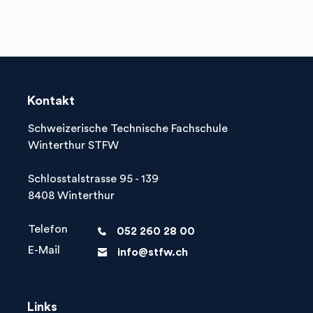
Kontakt
Schweizerische Technische Fachschule
Winterthur STFW
Schlosstalstrasse 95 - 139
8408 Winterthur
Telefon
052 260 28 00
phone
E-Mail
info@stfw.ch
letter
Links