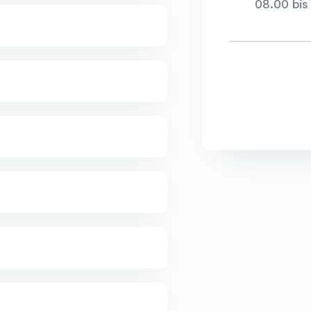
08.00 bis
Herausfinden, was zu Ihnen passt! Tooly hilf
