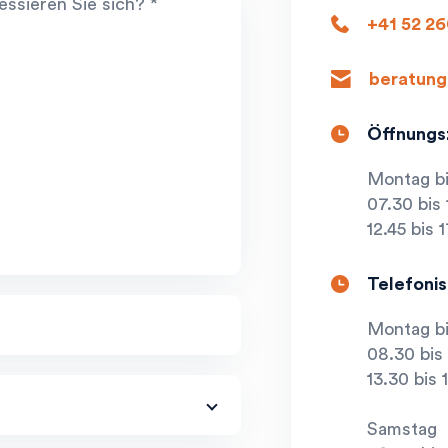
ssieren Sie sich? *
phone
+41 52 26
letter
beratung
opening_hours
Öffnungs
Montag bi
07.30 bis 
12.45 bis 1
opening_hours
Telefonis
Montag bi
08.30 bis 
13.30 bis 
Samstag