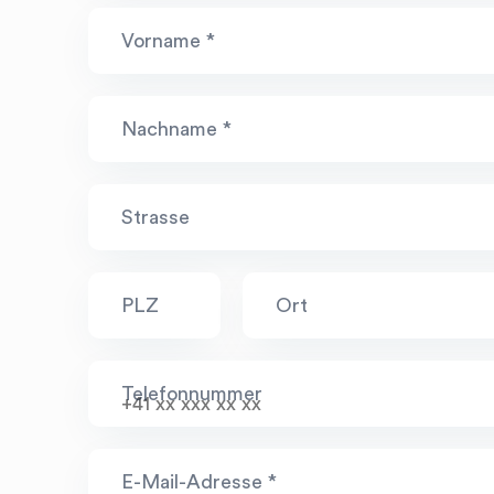
Vorname *
Herr
Nachname *
Frau
Strasse
Ihre Suche...
search
PLZ
Ort
Telefonnummer
E-Mail-Adresse *