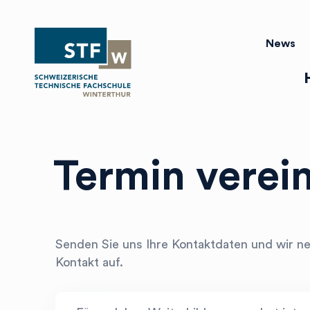
arrow_left
arrow_right
News
Mo
Di
Mi
Do
Fr
Sa
So
Termin verei
Senden Sie uns Ihre Kontaktdaten und wir n
Kontakt auf.