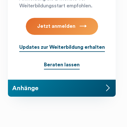
Weiterbildungsstart empfohlen.
Updates zur Weiterbildung erhalten
Beraten lassen
line_arrow_right
Kurzbeschrieb
Erfahren Sie mehr zum
Lehrgang
Kostenübersicht