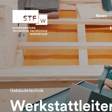
arrow_left
arrow_right
News
Mo
Di
Mi
Do
Fr
Sa
So
Gebäudetechnik
Werkstattleite