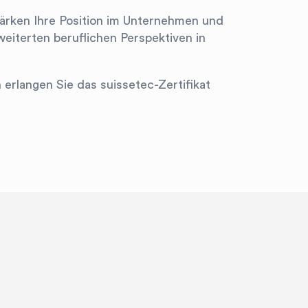
tärken Ihre Position im Unternehmen und
Herausfinden, was zu Ihnen passt! Tooly hilf

eiterten beruflichen Perspektiven in
rlangen Sie das suissetec-Zertifikat