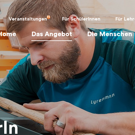
Veranstaltungen
Für SchülerInnen
Für Lehr
Home
Das Angebot
Die Menschen
rIn