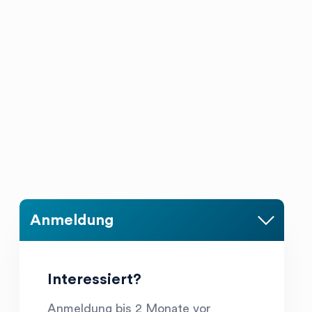
line_arrow_right
Interessiert?
Anmeldung bis 2 Monate vor