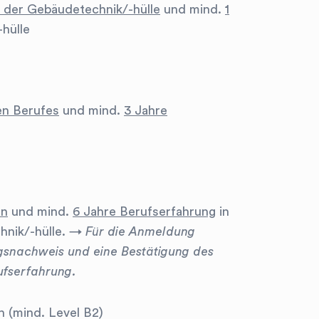
n der Gebäudetechnik/-hülle
und mind.
1
hülle
en Berufes
und mind.
3 Jahre
e
In
und mind.
6 Jahre Berufserfahrung
in
nik/-hülle.
→ Für die Anmeldung
ngsnachweis und eine Bestätigung des
ufserfahrung.
h (mind. Level B2)