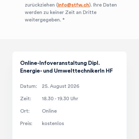
zurückziehen (
info@stfw.ch
). Ihre Daten
werden zu keiner Zeit an Dritte
search
Ihre Suche...
weitergegeben. *
Herausfinden, was zu Ihnen passt! Tooly

hilft!
Online-Infoveranstaltung Dipl.
Energie- und UmwelttechnikerIn HF
Datum:
25. August 2026
Zeit:
18.30 - 19.30 Uhr
Ort:
Online
Preis:
kostenlos