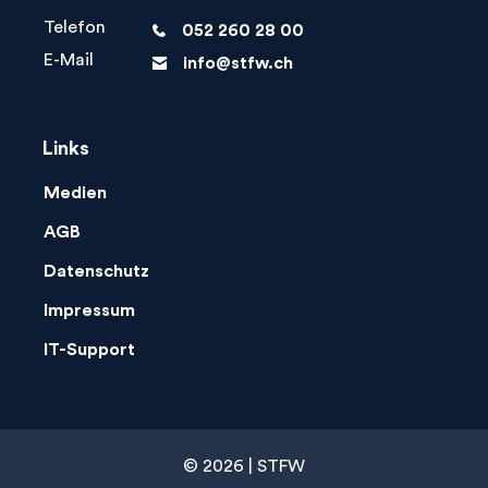
Telefon
052 260 28 00
phone
E-Mail
info@stfw.ch
letter
Links
Medien
AGB
Datenschutz
Impressum
IT-Support
© 2026 | STFW