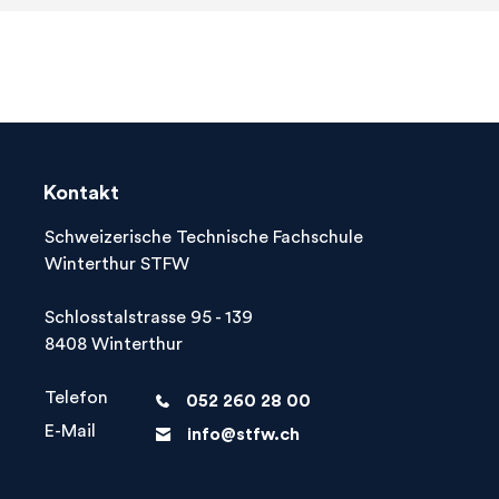
Kontakt
Schweizerische Technische Fachschule
Winterthur STFW
Schlosstalstrasse 95 - 139
8408 Winterthur
Telefon
052 260 28 00
phone
E-Mail
info@stfw.ch
letter