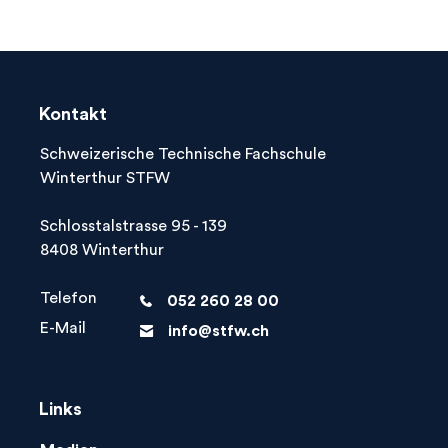
Kontakt
Schweizerische Technische Fachschule
Winterthur STFW
Schlosstalstrasse 95 - 139
8408 Winterthur
Telefon
052 260 28 00
phone
E-Mail
info@stfw.ch
letter
Links