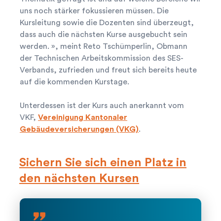
uns noch stärker fokussieren müssen. Die
Kursleitung sowie die Dozenten sind überzeugt,
dass auch die nächsten Kurse ausgebucht sein
werden. », meint Reto Tschümperlin, Obmann
der Technischen Arbeitskommission des SES-
Verbands, zufrieden und freut sich bereits heute
auf die kommenden Kurstage.
search
Ihre Suche...
Unterdessen ist der Kurs auch anerkannt vom
VKF,
Vereinigung Kantonaler
Herausfinden, was zu Ihnen passt! Tooly

Gebäudeversicherungen (VKG)
.
hilft!
Sichern Sie sich einen Platz in
den nächsten Kursen
quote