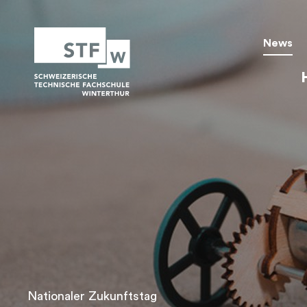
arrow_left
arrow_right
News
Mo
Di
Mi
Do
Fr
Sa
So
Nationaler Zukunftstag