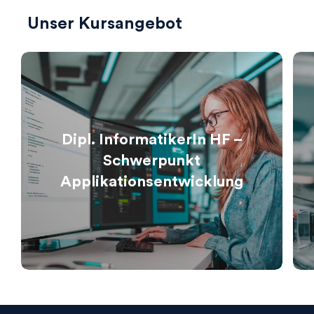
Unser Kursangebot
Dipl. InformatikerIn HF –
Schwerpunkt
Applikationsentwicklung
search
Ihre Suche...
Herausfinden, was zu Ihnen passt! Tooly