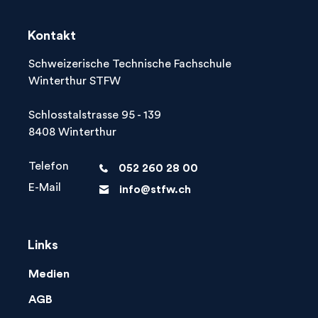

hilft!
Kontakt
Schweizerische Technische Fachschule
Winterthur STFW
Schlosstalstrasse 95 - 139
8408 Winterthur
Telefon
052 260 28 00
phone
E-Mail
info@stfw.ch
letter
Links
Medien
AGB