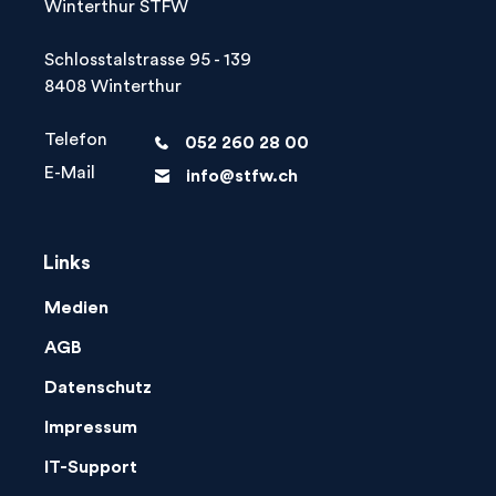
Winterthur STFW
Schlosstalstrasse 95 - 139
8408 Winterthur
Telefon
052 260 28 00
phone
E-Mail
info@stfw.ch
letter
Links
Medien
AGB
Datenschutz
Impressum
IT-Support