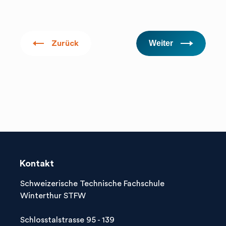
search
Ihre Suche...
Weiter
Zurück
Herausfinden, was zu Ihnen passt! Tooly

hilft!
Kontakt
Schweizerische Technische Fachschule
Winterthur STFW
Schlosstalstrasse 95 - 139