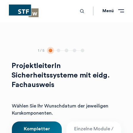
search
Schliessen
Schliessen
Menü
1
/ 5
ProjektleiterIn
Sicherheitssysteme mit eidg.
Fachausweis
Wählen Sie Ihr Wunschdatum der jeweiligen
Kurskomponenten.
Kompletter
Einzelne Module /