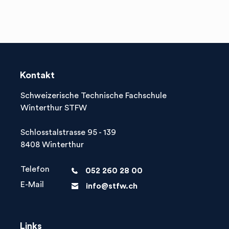
Herausfinden, was zu Ihnen passt! Tooly

hilft!
Kontakt
Schweizerische Technische Fachschule
Winterthur STFW
Schlosstalstrasse 95 - 139
8408 Winterthur
Telefon
052 260 28 00
phone
E-Mail
info@stfw.ch
letter
Links