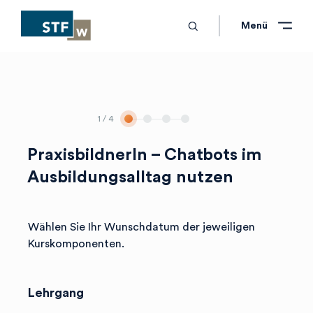
search
Schliessen
Schliessen
Menü
1
/ 4
PraxisbildnerIn – Chatbots im
Ausbildungsalltag nutzen
Wählen Sie Ihr Wunschdatum der jeweiligen
Kurskomponenten.
Lehrgang